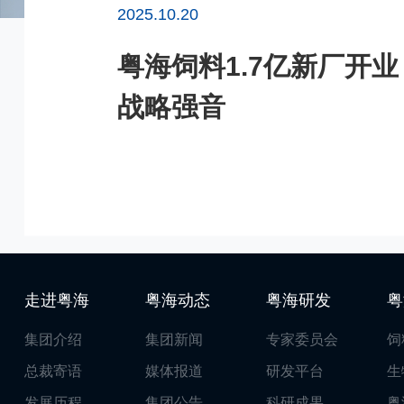
2025.10.20
粤海饲料1.7亿新厂开
战略强音
走进粤海
粤海动态
粤海研发
粤
集团介绍
集团新闻
专家委员会
饲
总裁寄语
媒体报道
研发平台
生
发展历程
集团公告
科研成果
粤