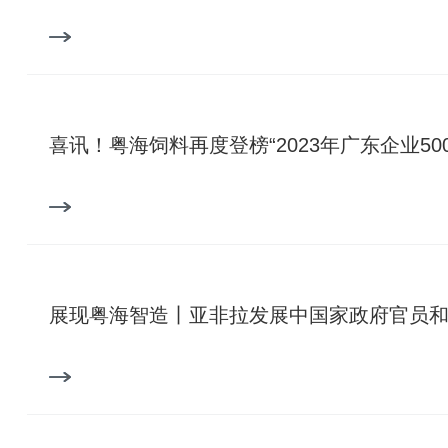
喜讯！粤海饲料再度登榜“2023年广东企业500
展现粤海智造丨亚非拉发展中国家政府官员