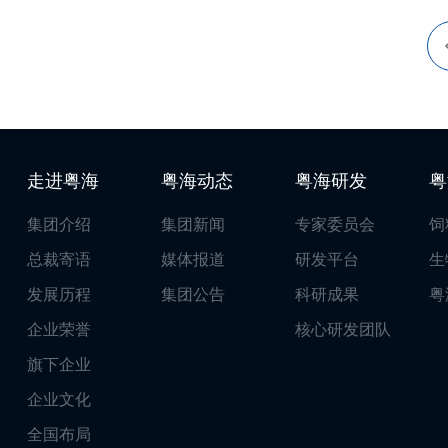
<
走进粤海
粤海动态
粤海研发
粤
集团介绍
集团新闻
专家委员会
饲
总裁寄语
媒体报道
研发平台
生
发展历程
集团公告
科研成果
粤
企业荣誉
核心研发团队
旗下企业
企业文化
全国布局