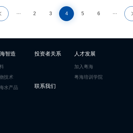
···
2
3
4
5
6
···
>
海智造
投资者关系
人才发展
料
加入粤海
物技术
粤海培训学院
联系我们
海水产品