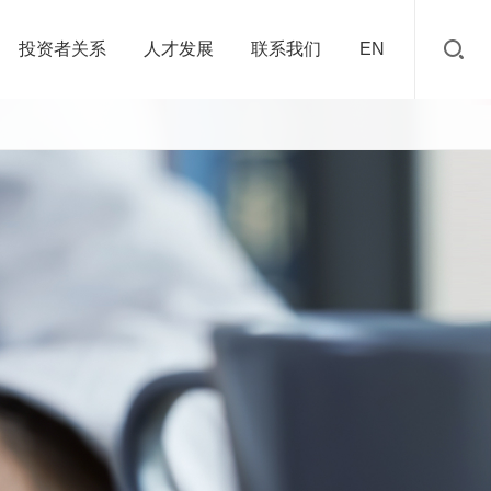
投资者关系
人才发展
联系我们
EN