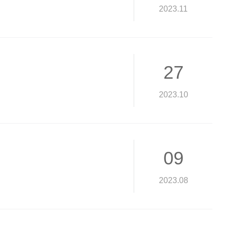
2023.11
27
2023.10
09
2023.08