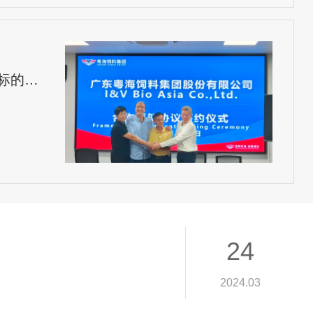
粤海饲料拟收购I&VBioAsia Co.51%股权，标的价格2550万美元
24
2024.03