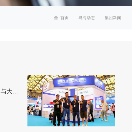
首页
·
粤海动态
·
集团新闻
粤海水产亮相第18届上海国际渔业博览会，与大家一同品金鲳鱼！