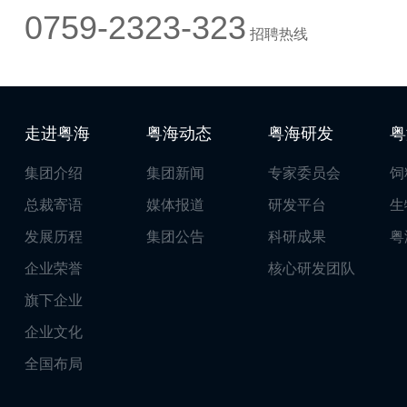
0759-2323-323
招聘热线
走进粤海
粤海动态
粤海研发
粤
集团介绍
集团新闻
专家委员会
饲
总裁寄语
媒体报道
研发平台
生
发展历程
集团公告
科研成果
粤
企业荣誉
核心研发团队
旗下企业
企业文化
全国布局